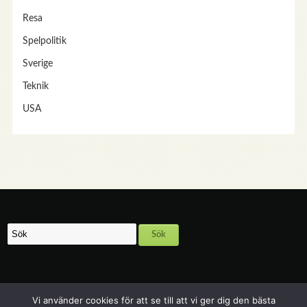
Resa
Spelpolitik
Sverige
Teknik
USA
Vi använder cookies för att se till att vi ger dig den bästa