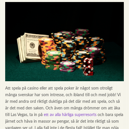
Att spela på casino eller att spela poker är något som otroligt
många svenskar har som intresse, och ibland till och med jobb! Vi
är med andra ord riktigt duktiga på det där med att spela, och så
är det med den saken. Och även om många drömmer om att åka
till Las Vegas, ta in på
ett av alla härliga superresorts
och bara spela
järnet och håva in massor av pengar, så är det inte riktigt så som
vardagen ser ut. I alla fall inte i de flesta fall! Istället får man nöja