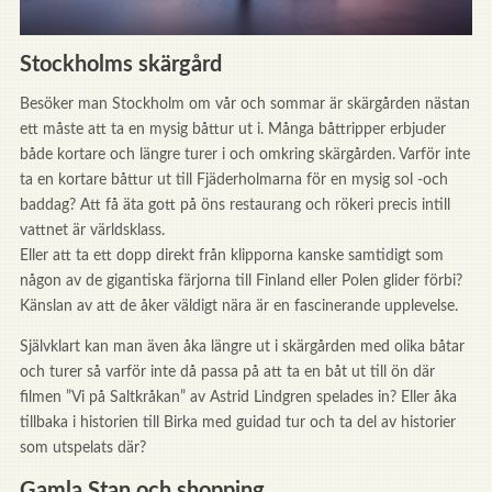
Stockholms skärgård
Besöker man Stockholm om vår och sommar är skärgården nästan
ett måste att ta en mysig båttur ut i. Många båttripper erbjuder
både kortare och längre turer i och omkring skärgården. Varför inte
ta en kortare båttur ut till Fjäderholmarna för en mysig sol -och
baddag? Att få äta gott på öns restaurang och rökeri precis intill
vattnet är världsklass.
Eller att ta ett dopp direkt från klipporna kanske samtidigt som
någon av de gigantiska färjorna till Finland eller Polen glider förbi?
Känslan av att de åker väldigt nära är en fascinerande upplevelse.
Självklart kan man även åka längre ut i skärgården med olika båtar
och turer så varför inte då passa på att ta en båt ut till ön där
filmen ”Vi på Saltkråkan” av Astrid Lindgren spelades in? Eller åka
tillbaka i historien till Birka med guidad tur och ta del av historier
som utspelats där?
Gamla Stan och shopping