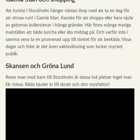
Att turista i Stockholm hänger nästan ihop med att ta en dag för
att strosa runt i Gamla Stan. Kanske för att shoppa eller bara njuta
av gatornas kullerstenar i trånga gränder. Här finns många mysiga
matställen att både luncha eller äta middag på. Och varför inte i
samma veva ta en promenad upp till slottet för att beskåda. Vissa
dagar och tider är det även vaktavlösning som lockar mycket
publik.
Skansen och Gröna Lund
Reser man med barn till Stockholm är dessa två platser inget man
får missa. Båda bjuder in till skratt och stor mysfaktor!